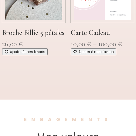
Broche Billie 5 pétales
Carte Cadeau
Pric
26,00
€
10,00
€
–
100,00
€
rang
Ajouter à mes favoris
Ajouter à mes favoris
10,0
thro
100,
ENGAGEMENTS