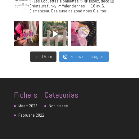
✨ Les Coquettes à paillettes ✨
🪩 Bijoux, déco 🎀
Créateurs funky
📍 Valenciennes — 16 av. G.
Clemenceau
Dealeuse de good vibes & glitter
Load More
Follow on Instagram
Fichers
Categorías
Maart 2026
Non classé
Februarie 2022