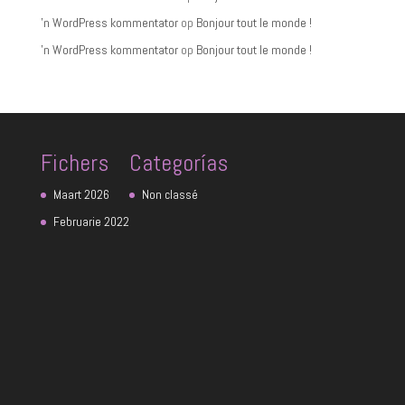
'n WordPress kommentator
op
Bonjour tout le monde !
'n WordPress kommentator
op
Bonjour tout le monde !
Fichers
Categorías
Maart 2026
Non classé
Februarie 2022