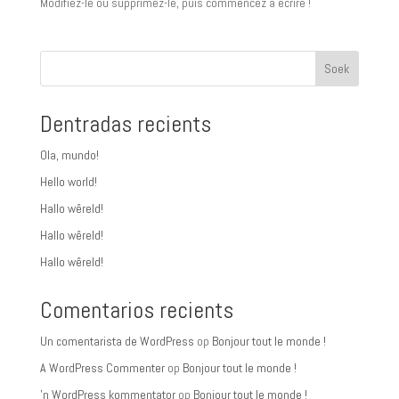
Modifiez-le ou supprimez-le, puis commencez à écrire !
Soek
Dentradas recients
Ola, mundo!
Hello world!
Hallo wêreld!
Hallo wêreld!
Hallo wêreld!
Comentarios recients
Un comentarista de WordPress
op
Bonjour tout le monde !
A WordPress Commenter
op
Bonjour tout le monde !
'n WordPress kommentator
op
Bonjour tout le monde !