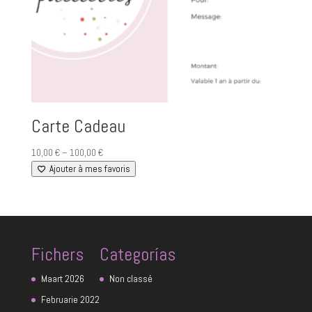
Carte Cadeau
Price
10,00
€
–
100,00
€
range:
Ajouter à mes favoris
10,00 €
through
100,00 €
Fichers
Categorías
Maart 2026
Non classé
Februarie 2022