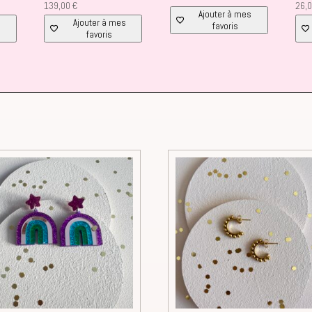
139,00
€
26,
Ajouter à mes
s
Ajouter à mes
favoris
favoris